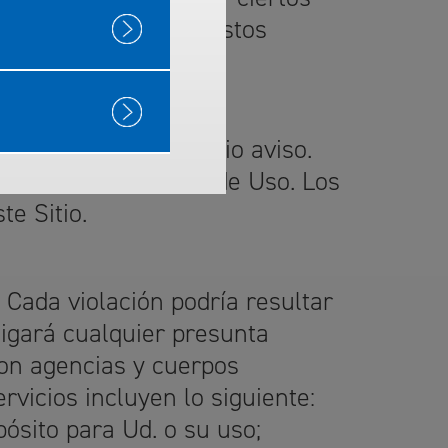
eferencia dentro de estos
er momento sin previo aviso.
te con los Términos de Uso. Los
te Sitio.
s. Cada violación podría resultar
tigará cualquier presunta
con agencias y cuerpos
ervicios incluyen lo siguiente:
ósito para Ud. o su uso;