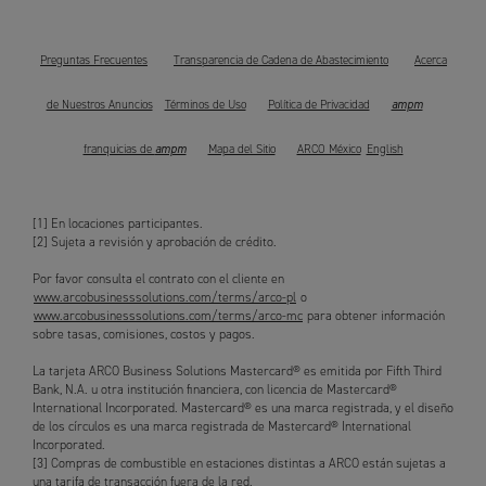
Preguntas Frecuentes
Transparencia de Cadena de Abastecimiento
Acerca
ampm
de Nuestros Anuncios
Términos de Uso
Política de Privacidad
ampm
franquicias de
Mapa del Sitio
ARCO México
English
[1] En locaciones participantes.
[2] Sujeta a revisión y aprobación de crédito.
Por favor consulta el contrato con el cliente en
www.arcobusinesssolutions.com/terms/arco-pl
o
www.arcobusinesssolutions.com/terms/arco-mc
para obtener información
sobre tasas, comisiones, costos y pagos.
La tarjeta ARCO Business Solutions Mastercard® es emitida por Fifth Third
Bank, N.A. u otra institución financiera, con licencia de Mastercard®
International Incorporated. Mastercard® es una marca registrada, y el diseño
de los círculos es una marca registrada de Mastercard® International
Incorporated.
[3] Compras de combustible en estaciones distintas a ARCO están sujetas a
una tarifa de transacción fuera de la red.